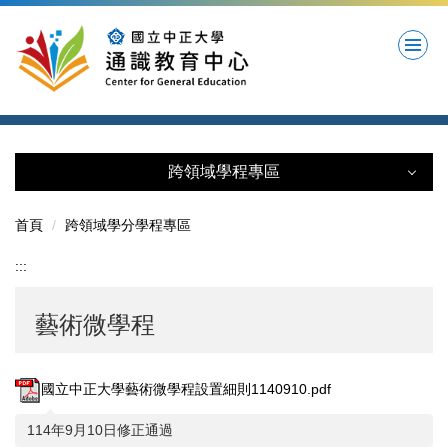
跳
到
主
要
內
容
區
跨領域學程專區
跨領域學程專區
首頁
跨領域學分學程專區
人工智慧微學程
:::
數位科技微學程
藝術微學程
淨零排放微學程
藝術微學程
國立中正大學藝術微學程設置細則1140910.pdf
114年9月10日修正通過
世代永續與智慧科技微學程