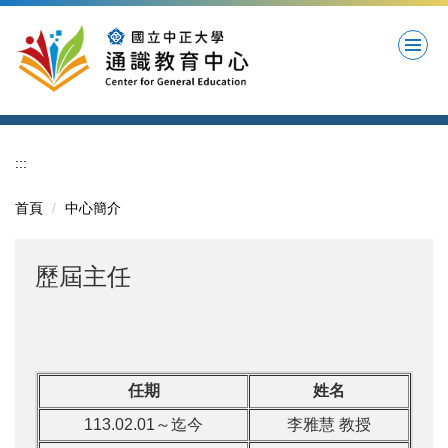
跳
到
主
要
內
容
區
:::
首頁
中心簡介
歷屆主任
任期
姓名
113.02.01～
迄今
李雅慧 教授