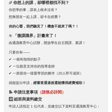
你想上的課，卻哪裡都找不到？
🌈
你想學的事，課表上根本沒有？
想揪朋友一起上課，卻卡在經費？
你的心聲，我們聽見了！機會不就來了嗎？！
「微課識界」計畫來了！
🎯
由通識教育中心試辦，開放學生自主開課、募課！
只要你有——
✔ 一個有熱情的點子
✔ 一位願意支持你的指導老師
✔ 一群跟你一樣愛學習的夥伴（20人即可成班）
就能提出申請，
經審查通過後還能獲得經費補助！
📝 申請注意事項
（請務必詳閱）
1️⃣ 組班與資料繳交
申請人請指定 1 位代表，並繳交以下資料至通識教育中心：