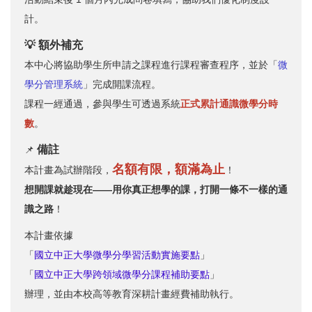
計。
💡 額外補充
本中心將協助學生所申請之課程進行課程審查程序，並於「
微
學分管理系統
」完成開課流程。
課程一經通過，參與學生可透過系統
正式累計通識微學分時
數
。
備註
📌
名額有限，額滿為止
本計畫為試辦階段，
！
想開課就趁現在——用你真正想學的課，打開一條不一樣的通
識之路
！
本計畫依據
「
國立中正大學微學分學習活動實施要點
」
「
國立中正大學跨領域微學分課程補助要點
」
辦理，並由本校高等教育深耕計畫經費補助執行。