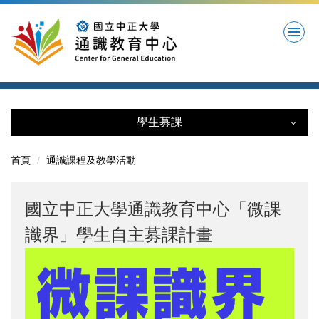
跳
到
主
要
內
容
區
學生募課
學生募課
首頁
通識課程及教學活動
募課案例1
國立中正大學通識教育中心「微課
募課案例2
識界」學生自主募課計畫
學生募課回饋單
微學分選課系統