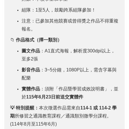
組隊：1至5人，鼓勵跨系組隊參加！
注意：已參加其他競賽或曾得獎之作品不得重複
報名。
📁
作品格式（擇一類別）
圖文作品
：A1直式海報，解析度300dpi以上，
至多2張
影音作品
：3~5分鐘，1080P以上，需含字幕與
配樂
實體作品
：須附「作品暨學習成效說明書」，並
於
115年6月23日前送交實體件
💡 特別提醒：
本次徵選作品需來自
114-1 或 114-2 學
期
所修習之通識教育課程／通識類別微學分課程。
(114年8月至115年6月)