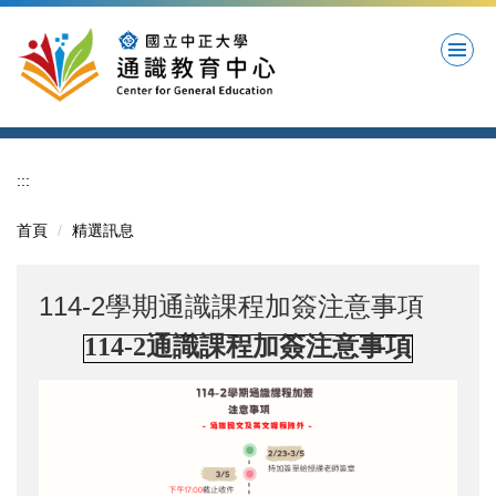
跳
到
主
要
內
容
區
:::
首頁
精選訊息
114-2學期通識課程加簽注意事項
114-2通識課程加簽注意事項